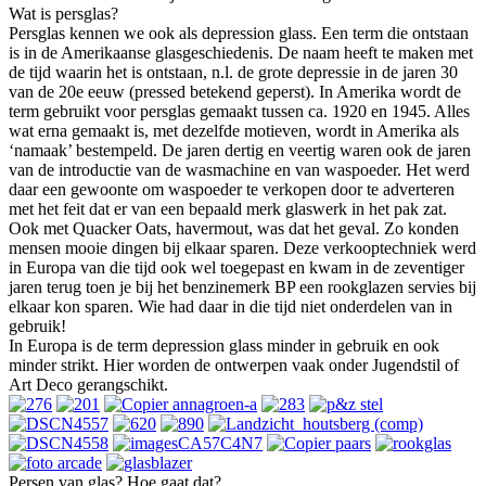
Wat is persglas?
Persglas kennen we ook als depression glass. Een term die ontstaan
is in de Amerikaanse glasgeschiedenis. De naam heeft te maken met
de tijd waarin het is ontstaan, n.l. de grote depressie in de jaren 30
van de 20e eeuw (pressed betekend geperst). In Amerika wordt de
term gebruikt voor persglas gemaakt tussen ca. 1920 en 1945. Alles
wat erna gemaakt is, met dezelfde motieven, wordt in Amerika als
‘namaak’ bestempeld. De jaren dertig en veertig waren ook de jaren
van de introductie van de wasmachine en van waspoeder. Het werd
daar een gewoonte om waspoeder te verkopen door te adverteren
met het feit dat er van een bepaald merk glaswerk in het pak zat.
Ook met Quacker Oats, havermout, was dat het geval. Zo konden
mensen mooie dingen bij elkaar sparen. Deze verkooptechniek werd
in Europa van die tijd ook wel toegepast en kwam in de zeventiger
jaren terug toen je bij het benzinemerk BP een rookglazen servies bij
elkaar kon sparen. Wie had daar in die tijd niet onderdelen van in
gebruik!
In Europa is de term depression glass minder in gebruik en ook
minder strikt. Hier worden de ontwerpen vaak onder Jugendstil of
Art Deco gerangschikt.
Persen van glas? Hoe gaat dat?