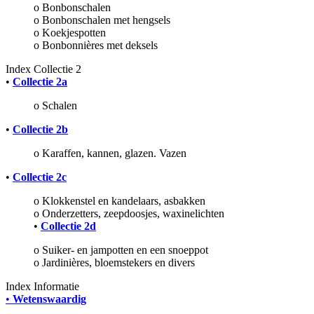
o Bonbonschalen
o Bonbonschalen met hengsels
o Koekjespotten
o Bonbonnières met deksels
Index
Collectie 2
•
Collectie 2a
o Schalen
•
Collectie 2b
o
Karaffen, kannen, glazen.
Vazen
•
Collectie 2c
o Klokkenstel en kandelaars, asbakken
o Onderzetters, zeepdoosjes, w
axinelichten
•
Collectie 2d
o Suiker- en jampotten en een snoeppot
o Jardinières, bloemstekers en divers
Index
Informatie
•
Wetenswaardig