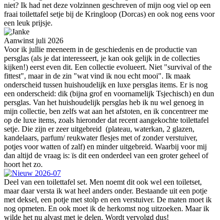
niet? Ik had net deze volzinnen geschreven of mijn oog viel op een
fraai toilettafel setje bij de Kringloop (Dorcas) en ook nog eens voor
een leuk prijsje.
Aanwinst juli 2026
Voor ik jullie meeneem in de geschiedenis en de productie van
persglas (als je dat interesseert, je kan ook gelijk in de collecties
kijken!) eerst even dit. Een collectie evolueert. Niet "survival of the
fittest", maar in de zin "wat vind ik nou echt mooi". Ik maak
onderscheid tussen huishoudelijk en luxe persglas items. Er is nog
een onderscheid: dik (bijna grof en voornamelijk Tsjechisch) en dun
persglas. Van het huishoudelijk persglas heb ik nu wel genoeg in
mijn collectie, ben zelfs wat aan het afstoten, en ik concentreer me
op de luxe items, zoals hieronder dat recent aangekochte toilettafel
setje. Die zijn er zeer uitgebreid (plateau, waterkan, 2 glazen,
kandelaars, parfum/ reukwater flesjes met of zonder verstuiver,
potjes voor watten of zalf) en minder uitgebreid. Waarbij voor mij
dan altijd de vraag is: ïs dit een onderdeel van een groter geheel of
hoort het zo.
Deel van een toilettafel set. Men noemt dit ook wel een toiletset,
maar daar versta ik wat heel anders onder. Bestaande uit een potje
met deksel, een potje met stolp en een verstuiver. De maten moet ik
nog opmeten. En ook moet ik de herkomst nog uitzoeken. Maar ik
wilde het nu alvast met je delen. Wordt vervolgd dus!