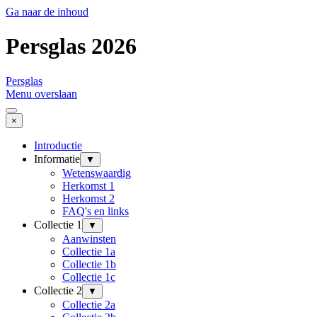
Ga naar de inhoud
Persglas 2026
Persglas
Menu overslaan
×
Introductie
Informatie
▼
Wetenswaardig
Herkomst 1
Herkomst 2
FAQ's en links
Collectie 1
▼
Aanwinsten
Collectie 1a
Collectie 1b
Collectie 1c
Collectie 2
▼
Collectie 2a