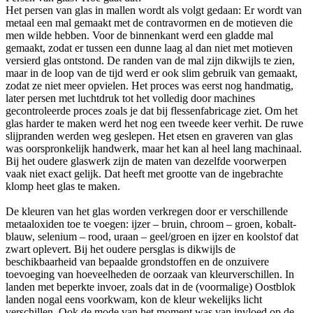
Het persen van glas in mallen wordt als volgt gedaan: Er wordt van
metaal een mal gemaakt met de contravormen en de motieven die
men wilde hebben. Voor de binnenkant werd een gladde mal
gemaakt, zodat er tussen een dunne laag al dan niet met motieven
versierd glas ontstond. De randen van de mal zijn dikwijls te zien,
maar in de loop van de tijd werd er ook slim gebruik van gemaakt,
zodat ze niet meer opvielen. Het proces was eerst nog handmatig,
later persen met luchtdruk tot het volledig door machines
gecontroleerde proces zoals je dat bij flessenfabricage ziet. Om het
glas harder te maken werd het nog een tweede keer verhit. De ruwe
slijpranden werden weg geslepen. Het etsen en graveren van glas
was oorspronkelijk handwerk, maar het kan al heel lang machinaal.
Bij het oudere glaswerk zijn de maten van dezelfde voorwerpen
vaak niet exact gelijk. Dat heeft met grootte van de ingebrachte
klomp heet glas te maken.
De kleuren van het glas worden verkregen door er verschillende
metaaloxiden toe te voegen: ijzer – bruin, chroom – groen, kobalt-
blauw, selenium – rood, uraan – geel/groen en ijzer en koolstof dat
zwart oplevert. Bij het oudere persglas is dikwijls de
beschikbaarheid van bepaalde grondstoffen en de onzuivere
toevoeging van hoeveelheden de oorzaak van kleurverschillen. In
landen met beperkte invoer, zoals dat in de (voormalige) Oostblok
landen nogal eens voorkwam, kon de kleur wekelijks licht
verschillen. Ook de mode van het moment was van invloed op de