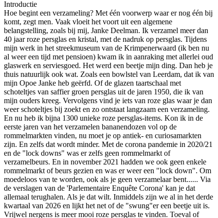
Introductie
Hoe begint een verzameling? Met één voorwerp waar er nog één bij
komt, zegt men. Vaak vloeit het voort uit een algemene
belangstelling, zoals bij mij, Janke Deelman. Ik verzamel meer dan
40 jaar roze persglas en kristal, met de nadruk op persglas. Tijdens
mijn werk in het streekmuseum van de Krimpenerwaard (ik ben nu
al weer een tijd met pensioen) kwam ik in aanraking met allerlei oud
glaswerk en serviesgoed. Het werd een beetje mijn ding. Dan heb je
thuis natuurlijk ook wat. Zoals een bowlstel van Leerdam, dat ik van
mijn Opoe Janke heb geërfd. Of de glazen taartschaal met
schoteltjes van saffier groen persglas uit de jaren 1950, die ik van
mijn ouders kreeg. Vervolgens vind je iets van roze glas waar je dan
weer schoteltjes bij zoekt en zo ontstaat langzaam een verzameling.
En nu heb ik bijna 1300 unieke roze persglas-items. Kon ik in de
eerste jaren van het verzamelen bananendozen vol op de
rommelmarkten vinden, nu moet je op antiek- en curiosamarkten
zijn. En zelfs dat wordt minder. Met de corona pandemie in 2020/21
en de "lock downs" was er zelfs geen rommelmarkt of
verzamelbeurs. En in november 2021 hadden we ook geen enkele
rommelmarkt of beurs gezien en was er weer een "lock down". Om
moedeloos van te worden, ook als je geen verzamelaar bent...... Via
de verslagen van de 'Parlementaire Enquête Corona' kan je dat
allemaal terughalen. Als je dat wilt. Inmiddels zijn we al in het derde
kwartaal van 2026 en lijkt het net of de "swung"er een beetje uit is.
Vrijwel nergens is meer mooi roze persglas te vinden. Toeval of